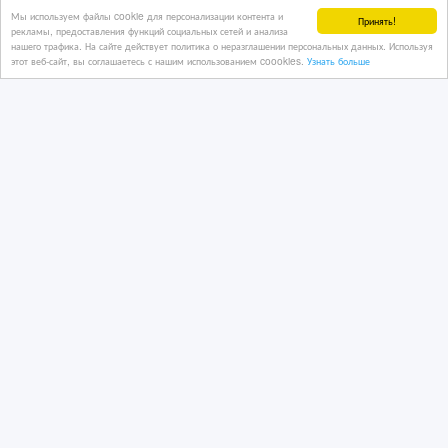
Мы используем файлы cookie для персонализации контента и
Принять!
рекламы, предоставления функций социальных сетей и анализа
нашего трафика. На сайте действует политика о неразглашении персональных данных. Используя
этот веб-сайт, вы соглашаетесь с нашим использованием coookies.
Узнать больше
Письменные и устные переводы в
Алматы (7 филиала)
1 дн. назад
Переводы и копирайтинг
Казахстан, Тараз