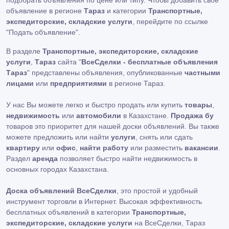
подобрать объявления по цене или типу. Чтобы добавить свое
объявление в регионе
Тараз
и категории
Транспортные,
экспедиторские, складские услуги
, перейдите по ссылке
"Подать объявление"
.
В разделе
Транспортные, экспедиторские, складские
услуги
,
Тараз
сайта "
ВсеСделки - бесплатные объявления
Тараз
" представлены объявления, опубликованные
частными
лицами
или
предприятиями
в регионе Тараз.
У нас Вы можете легко и быстро продать или купить
товары
,
недвижимость
или
автомобили
в Казахстане.
Продажа бу
товаров это приоритет для нашей доски объявлений. Вы также
можете предложить или найти
услуги
, снять или сдать
квартиру
или
офис
,
найти работу
или разместить
вакансии
.
Раздел
аренда
позволяет быстро найти недвижимость в
основных городах Казахстана.
Доска объявлений ВсеСделки
, это простой и удобный
инструмент торговли в Интернет. Высокая эффективность
бесплатных объявлений в категории
Транспортные,
экспедиторские, складские услуги
на ВсеСделки, Тараз