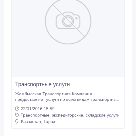
Транспортные услуги
Жамбылская Транспортная Компания
предоставляет услуги по всем видам транспортных
перевозок: пассажирских, грузовых, переезд и тд.
22/01/2016 15:59
Мы предлагаем широчайший спектр транспортных
Транспортные, экспедиторские, складские услуги
услуг по оптимальным для вас ценам. Позвоните
нам и в течении часа мы предложим вам
Казахстан, Тараз
подходящий транспорт с рассчитанной ценой за
перевозку.