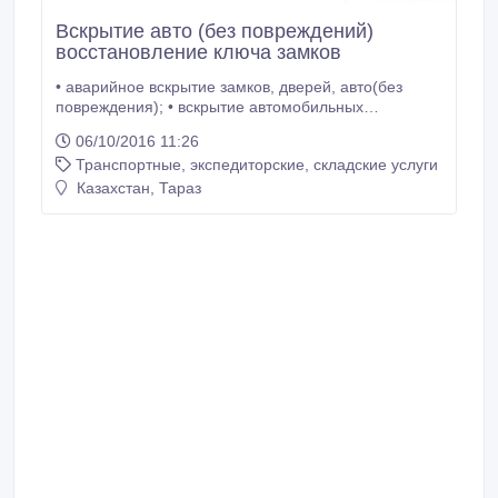
Вскрытие авто (без повреждений)
восстановление ключа замков
• аварийное вскрытие замков, дверей, авто(без
повреждения); • вскрытие автомобильных
бардачков, багажников; • восстановление утерянных
06/10/2016 11:26
ключей по замкам; • ремонт замков всех видов; •
Транспортные, экспедиторские, складские услуги
ремонт замков зажигания; .
Казахстан, Тараз