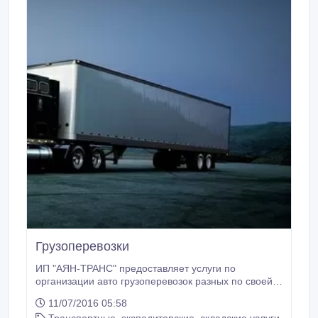
Грузоперевозки
ИП "АЯН-ТРАНС" предоставляет услуги по
организации авто грузоперевозок разных по своей
характеристике видов грузов (в том числе, грузы с
11/07/2016 05:58
температурным режимом) по всем городам